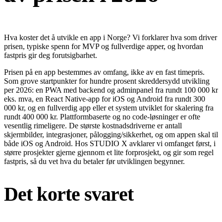
Hva koster det å utvikle en app i Norge? Vi forklarer hva som driver
prisen, typiske spenn for MVP og fullverdige apper, og hvordan
fastpris gir deg forutsigbarhet.
Prisen på en app bestemmes av omfang, ikke av en fast timepris.
Som grove startpunkter for hundre prosent skreddersydd utvikling
per 2026: en PWA med backend og adminpanel fra rundt 100 000 kr
eks. mva, en React Native-app for iOS og Android fra rundt 300
000 kr, og en fullverdig app eller et system utviklet for skalering fra
rundt 400 000 kr. Plattformbaserte og no code-løsninger er ofte
vesentlig rimeligere. De største kostnadsdriverne er antall
skjermbilder, integrasjoner, pålogging/sikkerhet, og om appen skal til
både iOS og Android. Hos STUDIO X avklarer vi omfanget først, i
større prosjekter gjerne gjennom et lite forprosjekt, og gir som regel
fastpris, så du vet hva du betaler før utviklingen begynner.
Det korte svaret