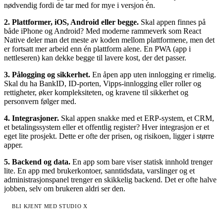
nødvendig fordi de tar med for mye i versjon én.
2. Plattformer, iOS, Android eller begge.
Skal appen finnes på
både iPhone og Android? Med moderne rammeverk som React
Native deler man det meste av koden mellom plattformene, men det
er fortsatt mer arbeid enn én plattform alene. En PWA (app i
nettleseren) kan dekke begge til lavere kost, der det passer.
3. Pålogging og sikkerhet.
En åpen app uten innlogging er rimelig.
Skal du ha BankID, ID-porten, Vipps-innlogging eller roller og
rettigheter, øker kompleksiteten, og kravene til sikkerhet og
personvern følger med.
4. Integrasjoner.
Skal appen snakke med et ERP-system, et CRM,
et betalingssystem eller et offentlig register? Hver integrasjon er et
eget lite prosjekt. Dette er ofte der prisen, og risikoen, ligger i større
apper.
5. Backend og data.
En app som bare viser statisk innhold trenger
lite. En app med brukerkontoer, sanntidsdata, varslinger og et
administrasjonspanel trenger en skikkelig backend. Det er ofte halve
jobben, selv om brukeren aldri ser den.
BLI KJENT MED STUDIO X