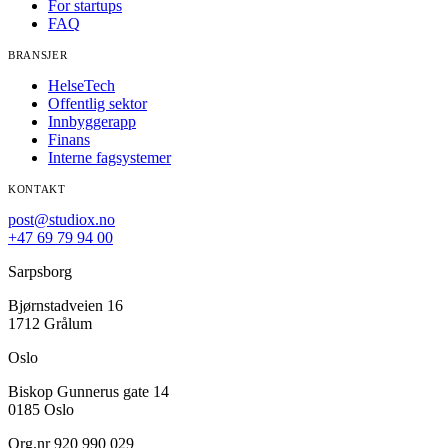
For startups
FAQ
BRANSJER
HelseTech
Offentlig sektor
Innbyggerapp
Finans
Interne fagsystemer
KONTAKT
post@studiox.no
+47 69 79 94 00
Sarpsborg
Bjørnstadveien 16
1712 Grålum
Oslo
Biskop Gunnerus gate 14
0185 Oslo
Org.nr 920 990 029