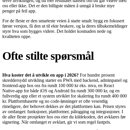
selve utviklingen, og du eier resultatet uansett om du går videre med
oss eller ikke. Det er den billigste måten å unngå å bruke mye
penger på feil app.
For de fleste er den smarteste veien å starte smalt: bygg en fokusert
første versjon, få den ut til ekte brukere, og la deres tilbakemeldinger
styre hva som bygges videre. Det holder kostnaden nede og
kvaliteten oppe.
Ofte stilte spørsmål
Hva koster det å utvikle en app i 2026?
For hundre prosent
skreddersydd utvikling starter en PWA med backend, adminpanel og
frontend-app hos oss fra rundt 100 000 kr eks. mva, en React
Native-app for både iOS og Android fra rundt 300 000 kr, og en
fullverdig app eller et system utviklet for skalering fra rundt 400 000
kr. Plattformbaserte og no code-løsninger er ofte vesentlig
rimeligere, der behovet dekkes av det plattformen kan. Prisen styres
av omfanget: funksjoner, plattformer, pålogging og integrasjoner. I
de aller fleste prosjekter hos oss eier du kildekoden, det avklares før
signering. Når omfanget er avklart, gir vi som regel fastpris.