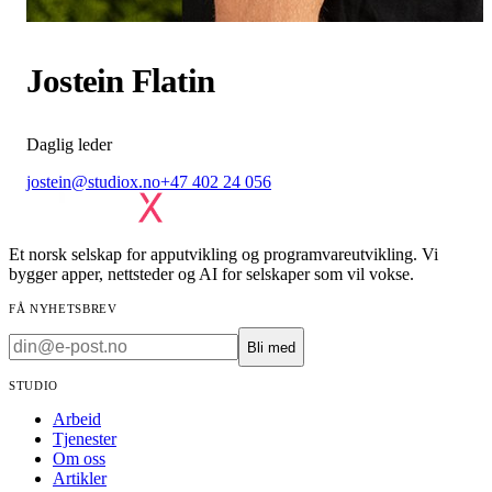
Jostein Flatin
Daglig leder
jostein@studiox.no
+47 402 24 056
Et norsk selskap for apputvikling og programvareutvikling. Vi
bygger apper, nettsteder og AI for selskaper som vil vokse.
FÅ NYHETSBREV
Bli med
STUDIO
Arbeid
Tjenester
Om oss
Artikler