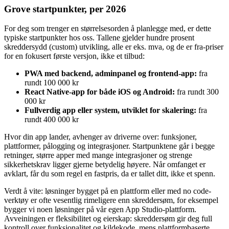
Grove startpunkter, per 2026
For deg som trenger en størrelsesorden å planlegge med, er dette
typiske startpunkter hos oss. Tallene gjelder hundre prosent
skreddersydd (custom) utvikling, alle er eks. mva, og de er fra-priser
for en fokusert første versjon, ikke et tilbud:
PWA med backend, adminpanel og frontend-app:
fra
rundt 100 000 kr
React Native-app for både iOS og Android:
fra rundt 300
000 kr
Fullverdig app eller system, utviklet for skalering:
fra
rundt 400 000 kr
Hvor din app lander, avhenger av driverne over: funksjoner,
plattformer, pålogging og integrasjoner. Startpunktene går i begge
retninger, større apper med mange integrasjoner og strenge
sikkerhetskrav ligger gjerne betydelig høyere. Når omfanget er
avklart, får du som regel en fastpris, da er tallet ditt, ikke et spenn.
Verdt å vite: løsninger bygget på en plattform eller med no code-
verktøy er ofte vesentlig rimeligere enn skreddersøm, for eksempel
bygger vi noen løsninger på vår egen App Studio-plattform.
Avveiningen er fleksibilitet og eierskap: skreddersøm gir deg full
kontroll over funksjonalitet og kildekode, mens plattformbaserte