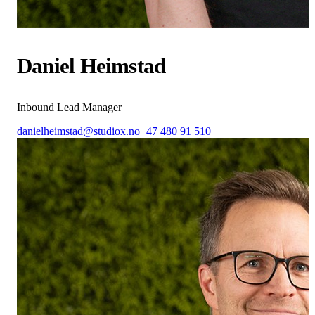
Daniel Heimstad
Inbound Lead Manager
danielheimstad@studiox.no
+47 480 91 510