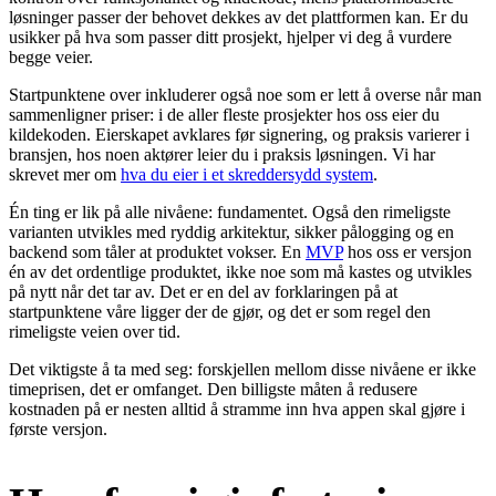
løsninger passer der behovet dekkes av det plattformen kan. Er du
usikker på hva som passer ditt prosjekt, hjelper vi deg å vurdere
begge veier.
Startpunktene over inkluderer også noe som er lett å overse når man
sammenligner priser: i de aller fleste prosjekter hos oss eier du
kildekoden. Eierskapet avklares før signering, og praksis varierer i
bransjen, hos noen aktører leier du i praksis løsningen. Vi har
skrevet mer om
hva du eier i et skreddersydd system
.
Én ting er lik på alle nivåene: fundamentet. Også den rimeligste
varianten utvikles med ryddig arkitektur, sikker pålogging og en
backend som tåler at produktet vokser. En
MVP
hos oss er versjon
én av det ordentlige produktet, ikke noe som må kastes og utvikles
på nytt når det tar av. Det er en del av forklaringen på at
startpunktene våre ligger der de gjør, og det er som regel den
rimeligste veien over tid.
Det viktigste å ta med seg: forskjellen mellom disse nivåene er ikke
timeprisen, det er omfanget. Den billigste måten å redusere
kostnaden på er nesten alltid å stramme inn hva appen skal gjøre i
første versjon.