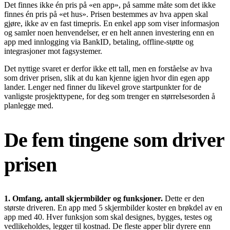
Det finnes ikke én pris på «en app», på samme måte som det ikke
finnes én pris på «et hus». Prisen bestemmes av hva appen skal
gjøre, ikke av en fast timepris. En enkel app som viser informasjon
og samler noen henvendelser, er en helt annen investering enn en
app med innlogging via BankID, betaling, offline-støtte og
integrasjoner mot fagsystemer.
Det nyttige svaret er derfor ikke ett tall, men en forståelse av hva
som driver prisen, slik at du kan kjenne igjen hvor din egen app
lander. Lenger ned finner du likevel grove startpunkter for de
vanligste prosjekttypene, for deg som trenger en størrelsesorden å
planlegge med.
De fem tingene som driver
prisen
1. Omfang, antall skjermbilder og funksjoner.
Dette er den
største driveren. En app med 5 skjermbilder koster en brøkdel av en
app med 40. Hver funksjon som skal designes, bygges, testes og
vedlikeholdes, legger til kostnad. De fleste apper blir dyrere enn