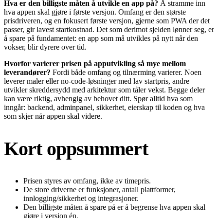
Hva er den billigste måten å utvikle en app på?
Å stramme inn
hva appen skal gjøre i første versjon. Omfang er den største
prisdriveren, og en fokusert første versjon, gjerne som PWA der det
passer, gir lavest startkostnad. Det som derimot sjelden lønner seg, er
å spare på fundamentet: en app som må utvikles på nytt når den
vokser, blir dyrere over tid.
Hvorfor varierer prisen på apputvikling så mye mellom
leverandører?
Fordi både omfang og tilnærming varierer. Noen
leverer maler eller no-code-løsninger med lav startpris, andre
utvikler skreddersydd med arkitektur som tåler vekst. Begge deler
kan være riktig, avhengig av behovet ditt. Spør alltid hva som
inngår: backend, adminpanel, sikkerhet, eierskap til koden og hva
som skjer når appen skal videre.
Kort oppsummert
Prisen styres av omfang, ikke av timepris.
De store driverne er funksjoner, antall plattformer,
innlogging/sikkerhet og integrasjoner.
Den billigste måten å spare på er å begrense hva appen skal
gjøre i versjon én.