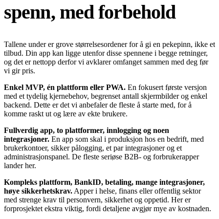
spenn, med forbehold
Tallene under er grove størrelsesordener for å gi en pekepinn, ikke et
tilbud. Din app kan ligge utenfor disse spennene i begge retninger,
og det er nettopp derfor vi avklarer omfanget sammen med deg før
vi gir pris.
Enkel MVP, én plattform eller PWA.
En fokusert første versjon
med et tydelig kjernebehov, begrenset antall skjermbilder og enkel
backend. Dette er det vi anbefaler de fleste å starte med, for å
komme raskt ut og lære av ekte brukere.
Fullverdig app, to plattformer, innlogging og noen
integrasjoner.
En app som skal i produksjon hos en bedrift, med
brukerkontoer, sikker pålogging, et par integrasjoner og et
administrasjonspanel. De fleste seriøse B2B- og forbrukerapper
lander her.
Kompleks plattform, BankID, betaling, mange integrasjoner,
høye sikkerhetskrav.
Apper i helse, finans eller offentlig sektor
med strenge krav til personvern, sikkerhet og oppetid. Her er
forprosjektet ekstra viktig, fordi detaljene avgjør mye av kostnaden.