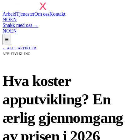
Arbeid
Tjenester
Om oss
Kontakt
NO
EN
Snakk med oss →
NO
EN
☰
←
ALLE ARTIKLER
APPUTVIKLING
Hva koster
apputvikling? En
ærlig gjennomgang
av prisen i 2026