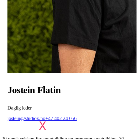
Jostein Flatin
Daglig leder
jostein@studiox.no
+47 402 24 056
Et norsk selskap for apputvikling og programvareutvikling. Vi