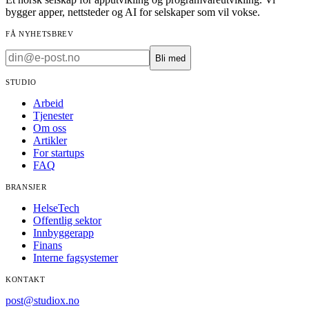
bygger apper, nettsteder og AI for selskaper som vil vokse.
FÅ NYHETSBREV
Bli med
STUDIO
Arbeid
Tjenester
Om oss
Artikler
For startups
FAQ
BRANSJER
HelseTech
Offentlig sektor
Innbyggerapp
Finans
Interne fagsystemer
KONTAKT
post@studiox.no