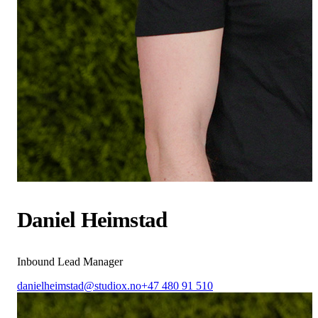
Daniel Heimstad
Inbound Lead Manager
danielheimstad@studiox.no
+47 480 91 510