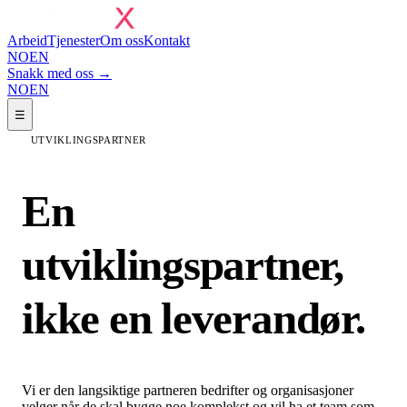
Arbeid
Tjenester
Om oss
Kontakt
NO
EN
Snakk med oss →
NO
EN
☰
UTVIKLINGSPARTNER
En
utviklingspartner,
ikke en leverandør
.
Vi er den langsiktige partneren bedrifter og organisasjoner
velger når de skal bygge noe komplekst og vil ha et team som