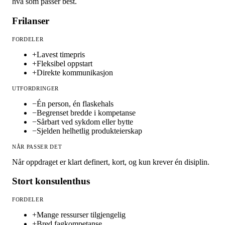
hva som passer best.
Frilanser
FORDELER
+
Lavest timepris
+
Fleksibel oppstart
+
Direkte kommunikasjon
UTFORDRINGER
−
Én person, én flaskehals
−
Begrenset bredde i kompetanse
−
Sårbart ved sykdom eller bytte
−
Sjelden helhetlig produkteierskap
NÅR PASSER DET
Når oppdraget er klart definert, kort, og kun krever én disiplin.
Stort konsulenthus
FORDELER
+
Mange ressurser tilgjengelig
+
Bred fagkompetanse