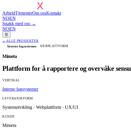
Arbeid
Tjenester
Om oss
Kontakt
NO
EN
Snakk med oss →
NO
EN
☰
←
ALLE PROSJEKTER
WEBPLATTFORM
Interne fagsystemer
Mimeta
Plattform for å rapportere og overvåke sensu
VERTIKAL
Interne fagsystemer
LEVERANSEFORM
Systemutvikling · Webplattform · UX/UI
KUNDE
Mimeta