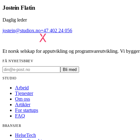
Jostein Flatin
Daglig leder
jostein@studiox.no
+47 402 24 056
Et norsk selskap for apputvikling og programvareutvikling. Vi bygger 
FÅ NYHETSBREV
Bli med
STUDIO
Arbeid
Tjenester
Om oss
Artikler
For startups
FAQ
BRANSJER
HelseTech