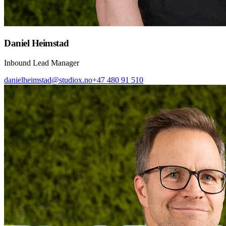
Daniel Heimstad
Inbound Lead Manager
danielheimstad@studiox.no
+47 480 91 510