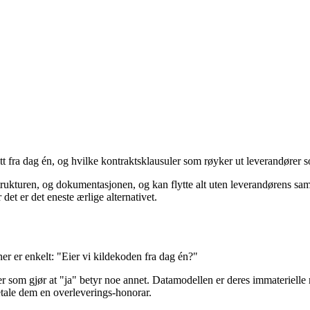
t fra dag én, og hvilke kontraktsklausuler som røyker ut leverandører s
astrukturen, og dokumentasjonen, og kan flytte alt uten leverandørens 
det er det eneste ærlige alternativet.
ner er enkelt: "Eier vi kildekoden fra dag én?"
ler som gjør at "ja" betyr noe annet. Datamodellen er deres immateriell
etale dem en overleverings-honorar.