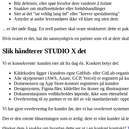
Blir defensiv, eller spør hvorfor dere vurderer å forlate
Snakker om strafferettsleder eller fortidshandlinger
Sier at det "tar veldig lang tid" eller "krever spesialisering"
Antyder at andre leverandører ikke vil klare seg uten dem
…er det røde flagg. En reell partner skal svare strukturert: dette er pak
Hvis svaret er det, har du sannsynligvis en partner som vil at dere skal
Slik håndterer STUDIO X det
Vi er konsekvente: kunden eier alt fra dag én. Konkret betyr det:
Kildekoden ligger i kundens egne GitHub- eller GitLab-organis
Alle skytjenester (AWS, Azure, GCP, Vercel) er registrert på 
Domenenavn og App Store-kontoer registreres på kunden
Designsystem, Figma-filer, kildefiler for ikoner og illustrasjon
Dokumentasjonen vedlikeholdes løpende, ikke som etterarbeid
Overlevering til ny partner er en del av vår standardavtale: opp
Vi har gjort overlevering for kunder før, der vi har overlevert systemer
Det er den eneste tilnærmingen som er ærlig: dere er våre kunder så le
Ønsker dere å snakke om hvordan dette ser ut i en konkret kontrakt?