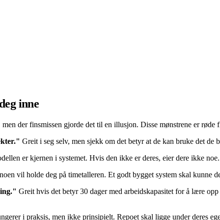
 deg inne
 men der finsmissen gjorde det til en illusjon. Disse mønstrene er røde f
kter."
Greit i seg selv, men sjekk om det betyr at de kan bruke det de b
ellen er kjernen i systemet. Hvis den ikke er deres, eier dere ikke noe.
noen vil holde deg på timetalleren. Et godt bygget system skal kunne dep
ring."
Greit hvis det betyr 30 dager med arbeidskapasitet for å lære opp 
ngerer i praksis, men ikke prinsipielt. Repoet skal ligge under deres e