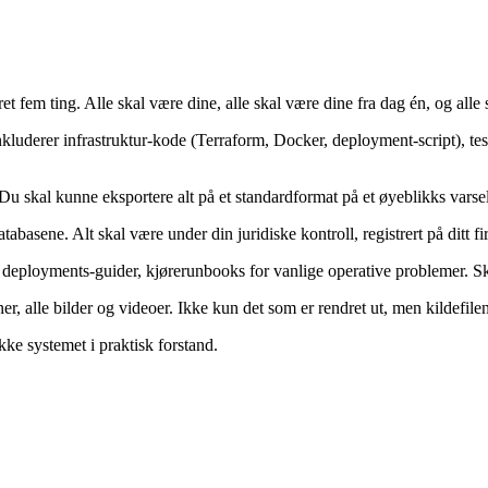
t fem ting. Alle skal være dine, alle skal være dine fra dag én, og alle
luderer infrastruktur-kode (Terraform, Docker, deployment-script), tes
 Du skal kunne eksportere alt på et standardformat på et øyeblikks varsel
sene. Alt skal være under din juridiske kontroll, registrert på ditt fi
eployments-guider, kjørerunbooks for vanlige operative problemer. Ska
r, alle bilder og videoer. Ikke kun det som er rendret ut, men kildefile
ikke systemet i praktisk forstand.