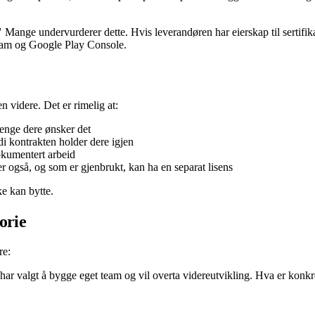
"
Mange undervurderer dette. Hvis leverandøren har eierskap til sertifi
gram og Google Play Console.
n videre. Det er rimelig at:
lenge dere ønsker det
di kontrakten holder dere igjen
okumentert arbeid
 også, og som er gjenbrukt, kan ha en separat lisens
ke kan bytte.
orie
re:
 har valgt å bygge eget team og vil overta videreutvikling. Hva er konkr