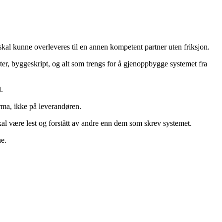
 skal kunne overleveres til en annen kompetent partner uten friksjon.
ter, byggeskript, og alt som trengs for å gjenoppbygge systemet fra
.
rma, ikke på leverandøren.
l være lest og forstått av andre enn dem som skrev systemet.
ne.