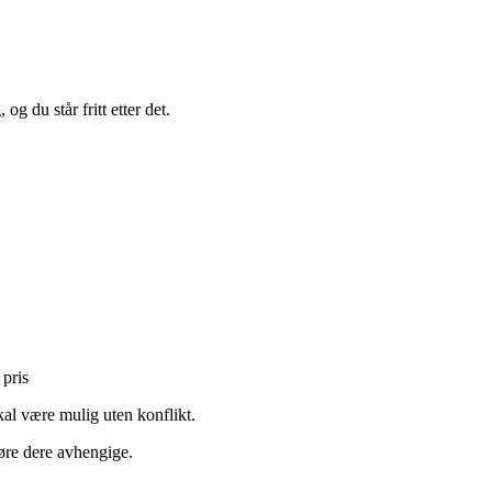
g du står fritt etter det.
 pris
skal være mulig uten konflikt.
jøre dere avhengige.