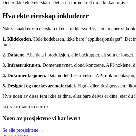
Det er ikke ekte eierskap. Det er en formell rett du ikke kan utøve.
Hva ekte eierskap inkluderer
Når vi snakker om eierskap til et skreddersydd system, mener vi konkre
1. Kildekoden.
Hele kodebasen, ikke bare "applikasjonslaget". Det ink
null.
2. Dataene.
Alle data i produksjon, alle backupper, alt som er logget.
3. Infrastrukturen.
Domenenavnet, cloud-kontoene, API-nøklene, databa
4. Dokumentasjonen.
Datamodell-beskrivelser, API-dokumentasjon, d
5. Designet og merkevarematerialet.
Figma-filer, designsystem, ikone
Hvis noen av disse fem ikke er dine, eller bare delvis er dine, eier du 
BLI KJENT MED STUDIO X
Noen av prosjektene vi har levert
Se alle prosjektene
→
DNB EIENDOM