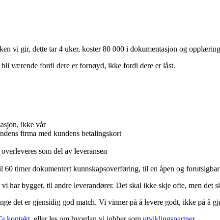
ken vi gir, dette tar 4 uker, koster 80 000 i dokumentasjon og opplæring, o
 bli værende fordi dere er fornøyd, ikke fordi dere er låst.
asjon, ikke vår
kundens firma med kundens betalingskort
er overleveres som del av leveransen
til 60 timer dokumentert kunnskapsoverføring, til en åpen og forutsigbar
 vi har bygget, til andre leverandører. Det skal ikke skje ofte, men det 
nge det er gjensidig god match. Vi vinner på å levere godt, ikke på å g
Ta kontakt
, eller les om hvordan vi jobber som
utviklingspartner
.