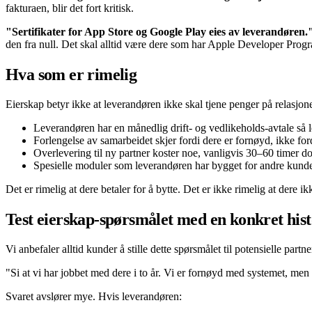
fakturaen, blir det fort kritisk.
"Sertifikater for App Store og Google Play eies av leverandøren.
den fra null. Det skal alltid være dere som har Apple Developer Pro
Hva som er rimelig
Eierskap betyr ikke at leverandøren ikke skal tjene penger på relasjone
Leverandøren har en månedlig drift- og vedlikeholds-avtale så 
Forlengelse av samarbeidet skjer fordi dere er fornøyd, ikke for
Overlevering til ny partner koster noe, vanligvis 30–60 timer d
Spesielle moduler som leverandøren har bygget for andre kunder
Det er rimelig at dere betaler for å bytte. Det er ikke rimelig at dere ik
Test eierskap-spørsmålet med en konkret hist
Vi anbefaler alltid kunder å stille dette spørsmålet til potensielle partne
"Si at vi har jobbet med dere i to år. Vi er fornøyd med systemet, men
Svaret avslører mye. Hvis leverandøren: