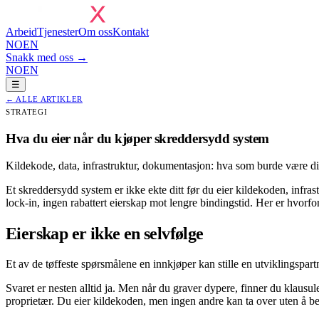
Arbeid
Tjenester
Om oss
Kontakt
NO
EN
Snakk med oss →
NO
EN
☰
←
ALLE ARTIKLER
STRATEGI
Hva du eier når du kjøper skreddersydd system
Kildekode, data, infrastruktur, dokumentasjon: hva som burde være dit
Et skreddersydd system er ikke ekte ditt før du eier kildekoden, infr
lock-in, ingen rabattert eierskap mot lengre bindingstid. Her er hvorfor 
Eierskap er ikke en selvfølge
Et av de tøffeste spørsmålene en innkjøper kan stille en utviklingspart
Svaret er nesten alltid ja. Men når du graver dypere, finner du klausu
proprietær. Du eier kildekoden, men ingen andre kan ta over uten å b